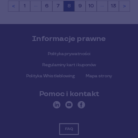
…
…
<
Strona
1
Strona
6
Strona
7
Strona
8
Strona
9
Strona
10
Strona
13
>
Informacje prawne
Polityka prywatności
Regulaminy kart i kuponów
Polityka Whistleblowing
Mapa strony
Pomoc i kontakt
FAQ