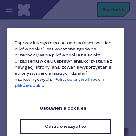
Przejdź do treści
S
Kontakt
Baza wiedzy o
Poprzez kliknięcie na „Akceptacja wszystkich
plików cookie” jest wyrażona zgoda na
motywowaniu i
przechowywanie plików cookie na swoim
urządzeniu w celu usprawnienia korzystania z
nagradzaniu w
nawigacji strony, analizowania wykorzystania
strony i wsparcia naszych działań
biznesie
marketingowych.
Polityce prywatności i
plików cookie
Aktualności
Benefity dla pracowników
Ustawienia cookies
Partner
Sprzedaż i lojalność w biznesie
Odrzuć wszystko