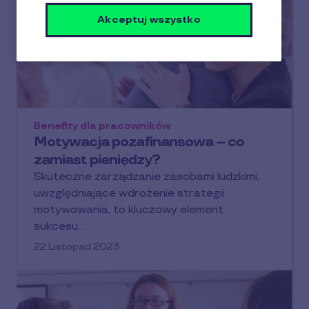
Akceptuj wszystko
Benefity dla pracowników
Motywacja pozafinansowa – co
zamiast pieniędzy?
Skuteczne zarządzanie zasobami ludzkimi,
uwzględniające wdrożenie strategii
motywowania, to kluczowy element
sukcesu…
22 Listopad 2023