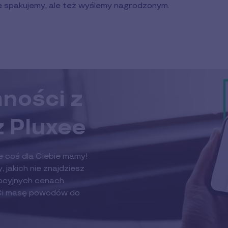
je spakujemy, ale też wyślemy nagrodzonym.
ności z
z Pluxee
e coś dla Ciebie mamy!
 jakich nie znajdziesz
omocyjnych cenach
 Ci masę powodów do