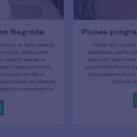
ee Nagroda
Pluxee progra
konani, że taka właśnie
Każdy wie, że dobr
ersalne i skuteczne
zbudować, warto wyb
 w akcjach wsparcia
lojalność i partner
amach lojalnościowych.
partnerskie Pluxee s
otywatorem dla sił
mają najszerszą na 
żesz łatwo i skutecznie
różnych wy
lientów i konsumentów.