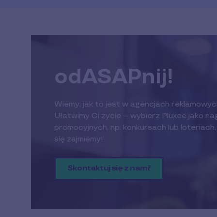
odASAPnij!
Wiemy, jak to jest w agencjach reklamowych
Ułatwimy Ci życie – wybierz Pluxee jako n
promocyjnych, np. konkursach lub loteriach
się zajmiemy!
Skontaktuj się z nami!