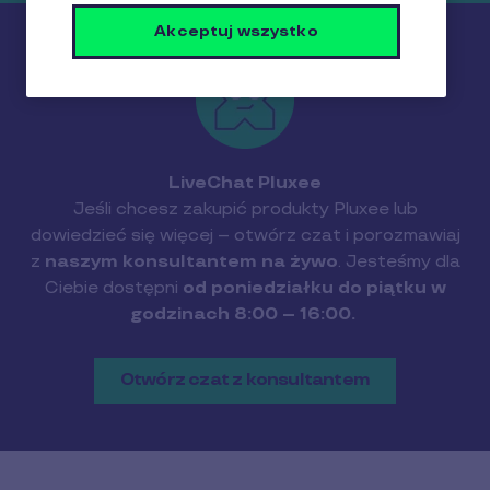
Akceptuj wszystko
LiveChat Pluxee
Jeśli chcesz zakupić produkty Pluxee lub
dowiedzieć się więcej -- otwórz czat i porozmawiaj
z
naszym konsultantem na żywo
. Jesteśmy dla
Ciebie dostępni
od poniedziałku do piątku w
godzinach 8:00 -- 16:00.
Otwórz czat z konsultantem