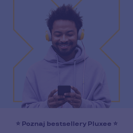
⭐️ Poznaj bestsellery Pluxee ⭐️