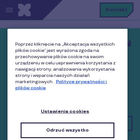
Przejdź do treści
S
Kontakt
NOWOŚĆ! Nawet MILION
Poprzez kliknięcie na „Akceptacja wszystkich
plików cookie” jest wyrażona zgoda na
złotych oszczędności na
przechowywanie plików cookie na swoim
ZUS z Pluxee Lunch!
urządzeniu w celu usprawnienia korzystania z
nawigacji strony, analizowania wykorzystania
strony i wsparcia naszych działań
✔ Benefit pożądany przez 8 na 10 pracowników
marketingowych.
Polityce prywatności i
✔ Realna oszczędność dla budżetu domowego
plików cookie
pracowników i dla firmy
✔ Teraz bez formalności dla HR!
Ustawienia cookies
Sprawdź jak to działa!
Odrzuć wszystko