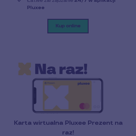
Łatwe zarządzanie
24/7 w aplikacji
Pluxee
Kup online
Karta wirtualna Pluxee Prezent na
raz!