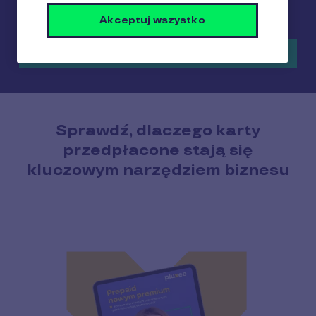
wartości transakcji
Akceptuj wszystko
Pobieram raport
Sprawdź, dlaczego karty
przedpłacone stają się
kluczowym narzędziem biznesu