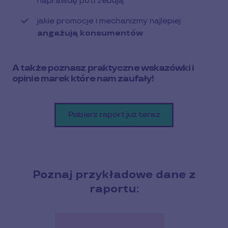
naprawdę potrzebują,
jakie promocje i mechanizmy najlepiej
angażują konsumentów
A także poznasz praktyczne wskazówki i
opinie marek które nam zaufały!
Pobierz raport już teraz
Poznaj przykładowe dane z
raportu: