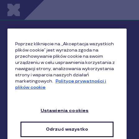
Przejdź do treści
Prepaid nowym premium!
konsumenci z kartami
Poprzez kliknięcie na „Akceptacja wszystkich
plików cookie” jest wyrażona zgoda na
przedpłaconymi – gdzie i
przechowywanie plików cookie na swoim
urządzeniu w celu usprawnienia korzystania z
jak wydają ekstra środki?
nawigacji strony, analizowania wykorzystania
strony i wsparcia naszych działań
marketingowych.
Polityce prywatności i
Ekspercki raport na podstawie badań poświęcony
plików cookie
popularności kart przedpłaconych i ich roli w
zwiększaniu przychodów detalistów, restauracji
czy sieci handlowych.
Ustawienia cookies
✦Odkryj potencjał kart przedpłaconych
✦Dowiedz się, jak wykorzystać karty prepaid do
Odrzuć wszystko
przyciągnięcia nowych klientów i maksymalizacji