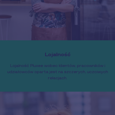
Lojalność
Lojalność Pluxee wobec klientów, pracowników i
udziałowców oparta jest na szczerych, uczciwych
relacjach.