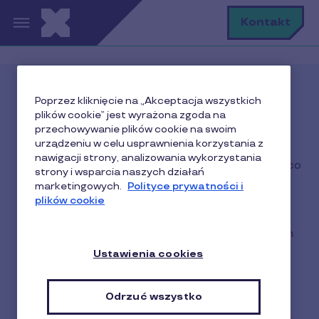
Przejdź do treści
S
Kontakt
Poznaj nas bliżej!
Poprzez kliknięcie na „Akceptacja wszystkich
plików cookie” jest wyrażona zgoda na
przechowywanie plików cookie na swoim
Pluxee to przyjemności codzienności! Nasze
urządzeniu w celu usprawnienia korzystania z
spersonalizowane, cyfrowe rozwiązania
nawigacji strony, analizowania wykorzystania
zapewniają użytkownikom wolność wyboru tego, co
strony i wsparcia naszych działań
umili im dzień.
marketingowych.
Polityce prywatności i
plików cookie
Skuteczność rozwiązań Pluxee to efekt naszego
wieloletniego doświadczenia. Jesteśmy globalnym
liderem na rynku benefitów pracowniczych oraz
Ustawienia cookies
narzędzi zwiększania sprzedaży. Ekspertem w
dziedzinie motywowania i angażowania
Odrzuć wszystko
konsumentów oraz stymulacji sprzedaży.