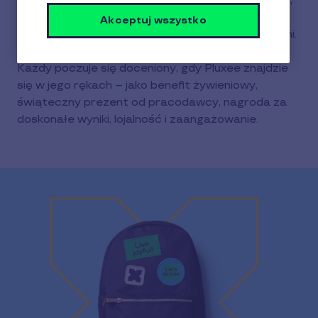
Odpowiadamy za miliony uśmiechów pracowników,
klientów i osób nagrodzonych – to dzięki Pluxee
Akceptuj wszystko
można się cieszyć w życiu małymi przyjemnościami.
Każdy poczuje się doceniony, gdy Pluxee znajdzie
się w jego rękach – jako benefit żywieniowy,
świąteczny prezent od pracodawcy, nagroda za
doskonałe wyniki, lojalność i zaangażowanie.