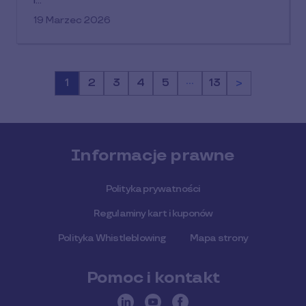
i…
19 Marzec 2026
…
Strona
1
Strona
2
Strona
3
Strona
4
Strona
5
Strona
13
>
Informacje prawne
Polityka prywatności
Regulaminy kart i kuponów
Polityka Whistleblowing
Mapa strony
Pomoc i kontakt