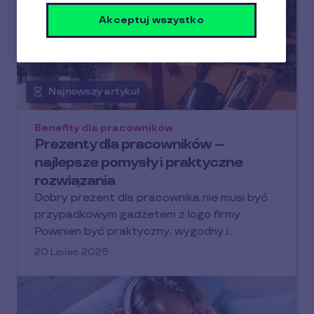
Akceptuj wszystko
Najnowszy artykuł
Benefity dla pracowników
Prezenty dla pracowników –
najlepsze pomysły i praktyczne
rozwiązania
Dobry prezent dla pracownika nie musi być
przypadkowym gadżetem z logo firmy.
Powinien być praktyczny, wygodny i…
20 Lipiec 2026