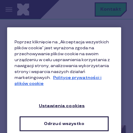
Przejdź do treści
S
Kontakt
Baza wiedzy o
Poprzez kliknięcie na „Akceptacja wszystkich
plików cookie” jest wyrażona zgoda na
motywowaniu i
przechowywanie plików cookie na swoim
urządzeniu w celu usprawnienia korzystania z
nagradzaniu w
nawigacji strony, analizowania wykorzystania
strony i wsparcia naszych działań
biznesie
marketingowych.
Polityce prywatności i
plików cookie
Aktualności
Benefity dla pracowników
Ustawienia cookies
Partner
Sprzedaż i lojalność w biznesie
Odrzuć wszystko