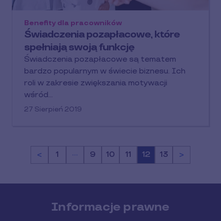
Benefity dla pracowników
Świadczenia pozapłacowe, które
spełniają swoją funkcję
Świadczenia pozapłacowe są tematem
bardzo popularnym w świecie biznesu. Ich
roli w zakresie zwiększania motywacji
wśród…
27 Sierpień 2019
…
<
Strona
1
Strona
9
Strona
10
Strona
11
Strona
12
Strona
13
>
Informacje prawne