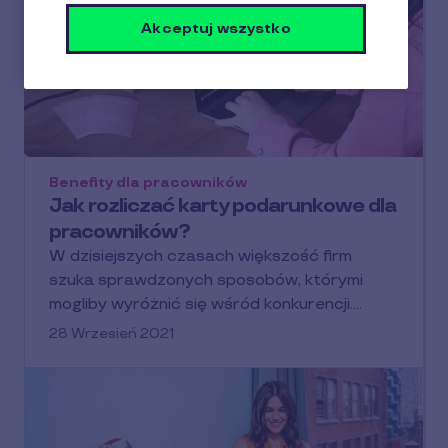
Akceptuj wszystko
Benefity dla pracowników
Jak rozliczać karty podarunkowe dla
pracowników?
W dzisiejszych czasach większość firm
szuka sprawdzonych sposobów, którymi
mogliby wyróżnić się wśród konkurencji.…
28 Wrzesień 2021