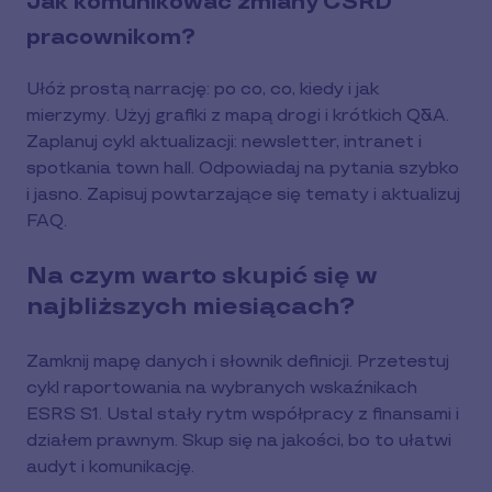
Jak komunikować zmiany CSRD
pracownikom?
Ułóż prostą narrację: po co, co, kiedy i jak
mierzymy. Użyj grafiki z mapą drogi i krótkich Q&A.
Zaplanuj cykl aktualizacji: newsletter, intranet i
spotkania town hall. Odpowiadaj na pytania szybko
i jasno. Zapisuj powtarzające się tematy i aktualizuj
FAQ.
Na czym warto skupić się w
najbliższych miesiącach?
Zamknij mapę danych i słownik definicji. Przetestuj
cykl raportowania na wybranych wskaźnikach
ESRS S1. Ustal stały rytm współpracy z finansami i
działem prawnym. Skup się na jakości, bo to ułatwi
audyt i komunikację.