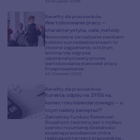
22 Grudzień 2025
Benefity dla pracowników
Wartościowanie pracy –
charakterystyka, cele, metody
Nowoczesne zarządzanie zasobami
ludzkimi w przedsiębiorstwach to
złożone zagadnienie, w którym
istotną rolę odgrywa
usystematyzowany proces
wartościowania stanowisk pracy.
Przeprowadzenie...
20 Czerwiec 2022
Benefity dla pracowników
Korekta odpisu na ZFŚS na
koniec roku kalendarzowego – o
czym należy pamiętać?
Zakładowy Fundusz Świadczeń
Socjalnych tworzony jest z myślą o
szeroko rozumianej działalności
socjalnej pracodawców, którą
realizują oni na rzecz pracowników...