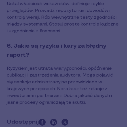
Ustal właścicieli wskaźników, definicje i cykle
przeglądów. Prowadź repozytorium dowodów i
kontrolę wersji. Rób wewnętrzne testy zgodności
między systemami. Stosuj proste kontrole logiczne
i uzgodnienia z finansami.
6. Jakie są ryzyka i kary za błędny
raport?
Ryzykiem jest utrata wiarygodności, opóźnienie
publikacji i zastrzeżenia audytora. Mogą pojawić
się sankcje administracyjne przewidziane w
krajowych przepisach. Narażasz też relacje z
inwestorami i partnerami. Dobra jakość danych i
jasne procesy ograniczają te skutki.
Udostępnij
this