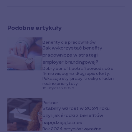
article
on
social
Podobne artykuły
media
Benefity dla pracowników
Jak wykorzystać benefity
pracownicze w strategii
employer brandingowej?
Dobry benefit potrafi powiedzieć o
firmie więcej niż długi opis oferty.
Pokazuje styl pracy, troskę o ludzi i
realne priorytety...
15 Styczeń 2026
Partner
Stabilny wzrost w 2024 roku,
czyli jak środki z benefitów
napędzają biznes
Rok 2024 przyniósł wyraźne