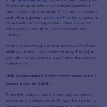
programy wellbeing
i wsparcie finansowe łatwo
łączą cele społeczne z mierzalnymi wynikami i
można je opisać w raporcie. Przykłady rozwiązań i
praktyk znajdziesz na
stronie Pluxee
i możesz je
dopasować do swojej polityki. Pokazuj konkret:
zasięg programu, udział, efekt na absencję i
retencję.
Zadbaj o informację zwrotną. Wprowadź krótkie
ankiety pulsowe i tablice komentarzy. Reaguj na
sygnały o przeciążeniu pracą. Komunikuj decyzje i
kolejne kroki.
Jak rozmawiać z menedżerami o roli
benefitów w ESG?
Zacznij od wpływu na cel biznesowy, a dopiero
potem mów o wskaźnikach. Pokaż, które benefity
wspierają zdrowie, produktywność i równy dostęp.