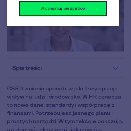
Akceptuj wszystko
Spis treści
CSRD zmienia sposób, w jaki firmy opisują
wpływ na ludzi i środowisko. W HR oznacza
to nowe dane, standardy i współpracę z
finansami. Potrzebujesz jasnego planu i
prostych narzędzi. W tym tekście pokazuję,
co zbierać, jak działać i jak mówić o