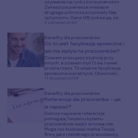
ożywienie na rynku konsumenckim.
Zwłaszcza pierwsze miesiące
drugiego półrocza przyniosły falę
optymizmu. Dane GfK pokazują, że...
3 Listopad 2024
Benefity dla pracowników
Co to jest facylitacja społeczna i
jaki ma wpływ na pracowników?
Czasem pracujesz szybciej przy
innych, a czasem myli Ci się nawet
prosta rzecz. To właśnie facylitacja
społeczna w praktyce. Obecność...
17 Grudzień 2025
Benefity dla pracowników
Referencje dla pracownika – jak
je napisać?
Dobrze napisane referencje
pomagają Twojemu byłemu
pracownikowi wejść w nową rolę.
Mogą też budować markę Twojej
firmy jako rzetelnego pracodawcy...