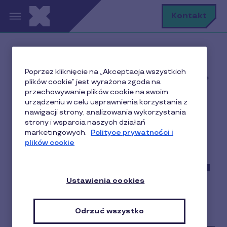
Przejdź do treści
S
Kontakt
Home
Poprzez kliknięcie na „Akceptacja wszystkich
Baza wiedzy o motywowaniu i nagradzaniu w
plików cookie” jest wyrażona zgoda na
biznesie
przechowywanie plików cookie na swoim
Benefity dla pracowników
urządzeniu w celu usprawnienia korzystania z
nawigacji strony, analizowania wykorzystania
Dyrektywy CSRD z punktu widzenia działów HR
strony i wsparcia naszych działań
marketingowych.
Polityce prywatności i
plików cookie
Dyrektywy CSRD z punktu
widzenia działów HR
Ustawienia cookies
6 min czytania
18 Grudzień 2025
Odrzuć wszystko