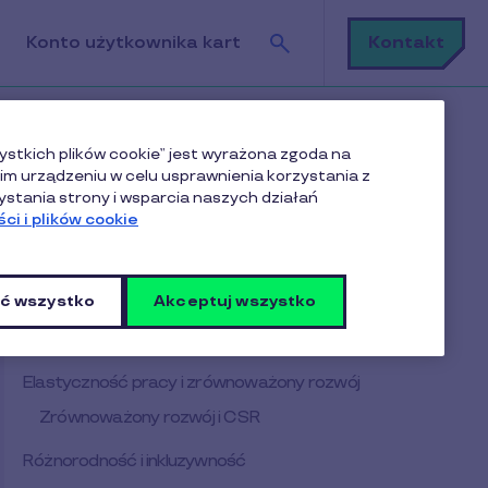
Szukaj
Kontakt
Konto użytkownika kart
ystkich plików cookie” jest wyrażona zgoda na
m urządzeniu w celu usprawnienia korzystania z
ystania strony i wsparcia naszych działań
ci i plików cookie
Spis treści
ć wszystko
Akceptuj wszystko
Digitalizacja i automatyzacja procesów HR
Zarządzanie doświadczeniem pracowników
Elastyczność pracy i zrównoważony rozwój
Zrównoważony rozwój i CSR
Różnorodność i inkluzywność