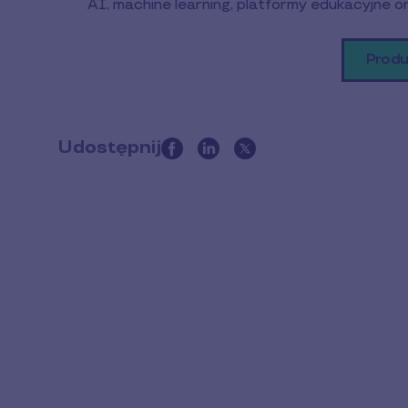
AI, machine learning, platformy edukacyjne onl
Produ
Udostępnij
this
article
on
social
media