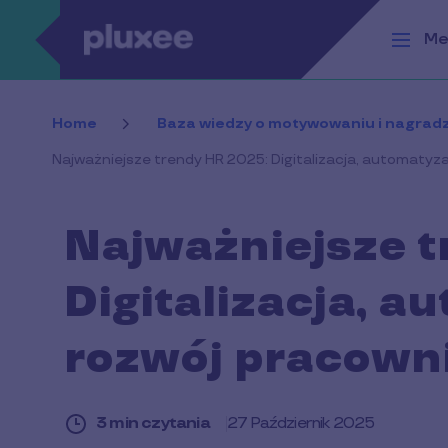
Przejdź do treści
Me
Home
Baza wiedzy o motywowaniu i nagradz
Najważniejsze trendy HR 2025: Digitalizacja, automatyz
Najważniejsze t
Digitalizacja, a
rozwój pracown
3 min czytania
27 Październik 2025