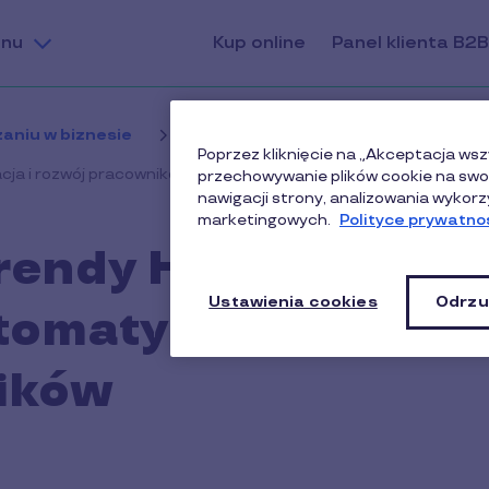
nu
Kup online
Panel klienta B2B
aniu w biznesie
Benefity dla pracowników
Poprzez kliknięcie na „Akceptacja wsz
acja i rozwój pracowników
przechowywanie plików cookie na swoi
nawigacji strony, analizowania wykorz
marketingowych.
Polityce prywatnoś
rendy HR 2025:
Ustawienia cookies
Odrzu
utomatyzacja i
ików