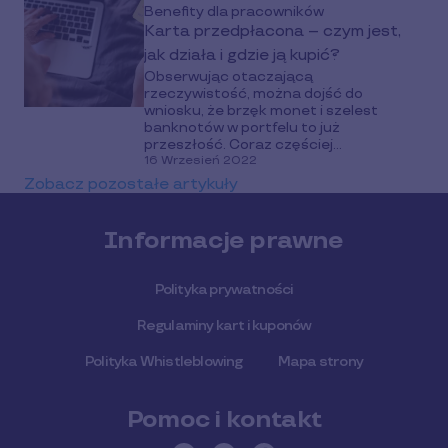
Benefity dla pracowników
Karta przedpłacona – czym jest,
jak działa i gdzie ją kupić?
Obserwując otaczającą
rzeczywistość, można dojść do
wniosku, że brzęk monet i szelest
banknotów w portfelu to już
przeszłość. Coraz częściej...
16 Wrzesień 2022
Zobacz pozostałe artykuły
Informacje prawne
Polityka prywatności
Regulaminy kart i kuponów
Polityka Whistleblowing
Mapa strony
Pomoc i kontakt