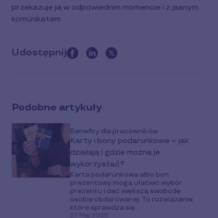
przekazuje ją w odpowiednim momencie i z jasnym
komunikatem.
Udostępnij
this
article
on
social
Podobne artykuły
media
Benefity dla pracowników
Karty i bony podarunkowe – jak
działają i gdzie można je
wykorzystać?
Karta podarunkowa albo bon
prezentowy mogą ułatwić wybór
prezentu i dać większą swobodę
osobie obdarowanej. To rozwiązanie,
które sprawdza się...
27 Maj 2026