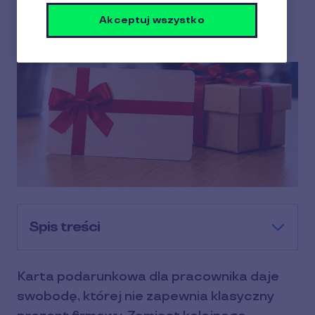
stosować?
Akceptuj wszystko
10 min czytania
8 Lipiec 2026
Spis treści
Karta podarunkowa dla pracownika daje
swobodę, której nie zapewnia klasyczny