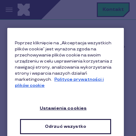
Przejdź do treści
S
Kontakt
Home
Poprzez kliknięcie na „Akceptacja wszystkich
Baza wiedzy o motywowaniu i nagradzaniu w
plików cookie” jest wyrażona zgoda na
biznesie
przechowywanie plików cookie na swoim
Benefity dla pracowników
urządzeniu w celu usprawnienia korzystania z
nawigacji strony, analizowania wykorzystania
Karty podarunkowe dla pracowników – jak działają i
strony i wsparcia naszych działań
kiedy je stosować?
marketingowych.
Polityce prywatności i
plików cookie
Karty podarunkowe dla
Ustawienia cookies
pracowników – jak
działają i kiedy je
Odrzuć wszystko