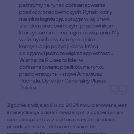
patrzymy na rynek dofinansowania
posiłków pracowniczych. Rynek, który
ma silną legislację, sprzyja w tej chwili
trendom pracowniczym, pracownikom,
którzy bardzo chcą tego rozwiązania. My
widzimy siebie w tym rynku jako
kontynuacje pozycji lidera, którą
osiągamy i jeszcze większego wzrostu.
Wierzę, że Pluxee to lider w
dofinansowaniu posiłków na rynku
pracowniczym- – mówi Arkadiusz
Rochala, Dyrektor Generalny Pluxee
Polska
Zgodnie z wizją spółki do 2025 roku planowana jest
intensyfikacja działań związanych z poszerzaniem
sieci akceptantów z sektora małych i średnich
przedsiębiorstw i dotarcie również do