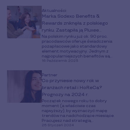
Aktualności
Marka Sodexo Benefits &
Rewards zniknęła z polskiego
rynku. Zastąpiła ją Pluxee
Na polskim rynku już ok. 90 proc.
oferująca innowacyjne benefity
pracodawców oferuje świadczenia
do motywowania pracowników
pozapłacowe jako standardowy
element motywacyjny. Jednym z
najpopularniejszych benefitów są...
16 Październik 2023
Partner
Co przyniesie nowy rok w
branżach retail i HoReCa?
Prognozy na 2024 r.
Początek nowego roku to dobry
moment (a właściwie czas
najwyższy), by wyznaczyć mapę
trendów na nadchodzące miesiące.
Pracujesz nad strategią...
26 Styczeń 2024