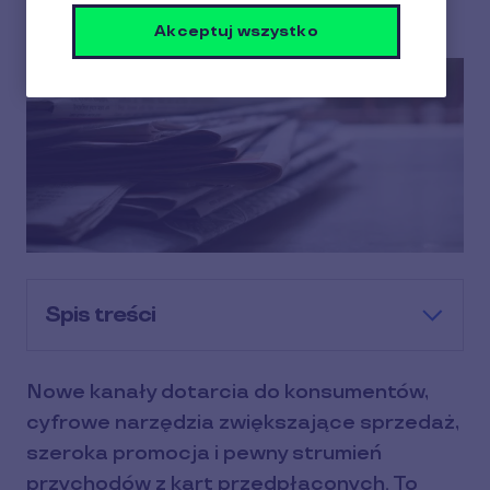
4 min czytania
16 Październik 2023
Akceptuj wszystko
Spis treści
Nowe kanały dotarcia do konsumentów,
cyfrowe narzędzia zwiększające sprzedaż,
szeroka promocja i pewny strumień
przychodów z kart przedpłaconych. To