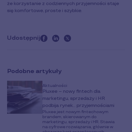
że korzystanie z codziennych przyjemności staje
się komfortowe, proste i szybkie.
Udostępnij
this
article
on
social
Podobne artykuły
media
Aktualności
Pluxee – nowy fintech dla
marketingu, sprzedaży i HR
podbija rynek… przyjemnościami
Pluxee jest nowym fintechowym
brandem, skierowanym do
marketingu, sprzedaży i HR. Stawia
na cyfrowe rozwiązania, głównie w
obszarze kart przepłaconych...