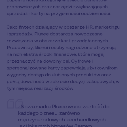
zupełnie nową kategorię w świecie benefitów
pracowniczych oraz narzędzi zwiększających
sprzedaż - karty na przyjemności codzienności.
Jako fintech działający w obszarze HR, marketingu
i sprzedaży, Pluxee dostarcza nowoczesne
rozwiązania w obszarze kart przedpłaconych.
Pracownicy, klienci i osoby nagrodzone otrzymują
na nich ekstra środki finansowe, które mogą
przeznaczyć na dowolny cel. Cyfrowe i
spersonalizowane karty zapewniają użytkownikom
wygodny dostęp do ulubionych produktów oraz
pełną dowolność w zakresie decyzji zakupowych, w
tym miejsca realizacji środków.
- Nowa marka Pluxee wnosi wartość do
każdego biznesu, zarówno
międzynarodowych sieci handlowych,
jak i lokalnych biznesów. Jestem