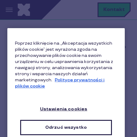
Przejdź do treści
S
Kontakt
Home
Poprzez kliknięcie na „Akceptacja wszystkich
Baza wiedzy o motywowaniu i nagradzaniu w
plików cookie” jest wyrażona zgoda na
biznesie
przechowywanie plików cookie na swoim
Aktualności
urządzeniu w celu usprawnienia korzystania z
nawigacji strony, analizowania wykorzystania
Pluxee - nowa marka oraz oferta dla branży retail i
strony i wsparcia naszych działań
HoReCa
marketingowych.
Polityce prywatności i
plików cookie
Pluxee - nowa marka oraz
Ustawienia cookies
oferta dla branży retail i
HoReCa
Odrzuć wszystko