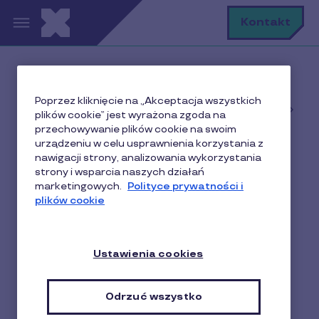
Przejdź do treści
S
Kontakt
Home
Poprzez kliknięcie na „Akceptacja wszystkich
Baza wiedzy o motywowaniu i nagradzaniu w
plików cookie” jest wyrażona zgoda na
biznesie
przechowywanie plików cookie na swoim
Aktualności
urządzeniu w celu usprawnienia korzystania z
nawigacji strony, analizowania wykorzystania
Nadmiar obowiązków w pracy - jak wpływa na
strony i wsparcia naszych działań
pracownika i pracodawcę?
marketingowych.
Polityce prywatności i
plików cookie
Nadmiar obowiązków w
Ustawienia cookies
pracy - jak wpływa na
pracownika i
Odrzuć wszystko