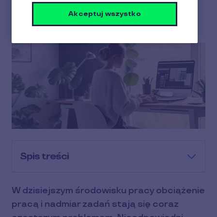
pracodawcę?
Akceptuj wszystko
4 min czytania
27 luty 2026
Spis treści
W dzisiejszym środowisku pracy obciążenie
pracą i nadmiar zadań stają się coraz