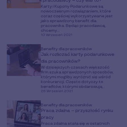
i pracodawcy – czy warto?
Karty i Kupony Podarunkowe są
nowoczesnym rozwiązaniem, które
coraz częściej wykorzystywane jest
jako sprawdzony benefit dla
pracownika. Będąc pracodawcą,
chcemy...
10 Wrzesień 2021
Benefity dla pracowników
Jak rozliczać karty podarunkowe
dla pracowników?
W dzisiejszych czasach większość
firm szuka sprawdzonych sposobów,
którymi mogliby wyróżnić się wśród
konkurencji. Często dotyczy to
benefitów, którymi obdarowują...
28 Wrzesień 2021
Benefity dla pracowników
Praca zdalna – przyszłość rynku
pracy
Praca zdalna stała się w ostatnich