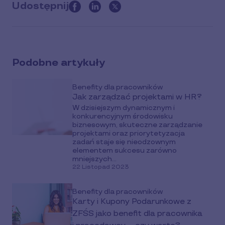
Udostępnij
this
article
on
social
Podobne artykuły
media
Benefity dla pracowników
Jak zarządzać projektami w HR?
W dzisiejszym dynamicznym i
konkurencyjnym środowisku
biznesowym, skuteczne zarządzanie
projektami oraz priorytetyzacja
zadań staje się nieodzownym
elementem sukcesu zarówno
mniejszych...
22 Listopad 2023
Benefity dla pracowników
Karty i Kupony Podarunkowe z
ZFŚS jako benefit dla pracownika