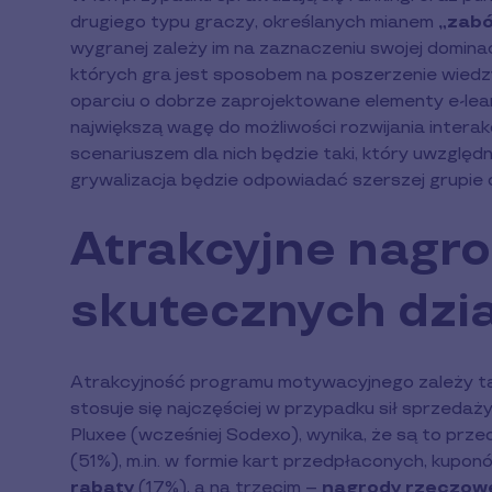
drugiego typu graczy, określanych mianem
„zab
wygranej zależy im na zaznaczeniu swojej dominac
których gra jest sposobem na poszerzenie wied
oparciu o dobrze zaprojektowane elementy e-lear
największą wagę do możliwości rozwijania interakc
scenariuszem dla nich będzie taki, który uwzględ
grywalizacja będzie odpowiadać szerszej grupie 
Atrakcyjne nagr
skutecznych dzi
Atrakcyjność programu motywacyjnego zależy t
stosuje się najczęściej w przypadku sił sprzeda
Pluxee (wcześniej Sodexo), wynika, że są to prz
(51%), m.in. w formie kart przedpłaconych, kupon
rabaty
(17%), a na trzecim –
nagrody rzeczow