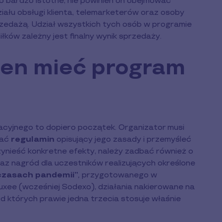
Co bardzo istotne, nie powinien on obejmować
ału obsługi klienta, telemarketerów oraz osoby
rzedażą. Udział wszystkich tych osób w programie
łków zależny jest finalny wynik sprzedaży.
ien mieć program
yjnego to dopiero początek. Organizator musi
wać
regulamin
opisujący jego zasady i przemyśleć
zynieść konkretne efekty, należy zadbać również o
az nagród dla uczestników realizujących określone
czasach pandemii”
,
przygotowanego w
uxee (wcześniej Sodexo), działania nakierowane na
ród których prawie jedna trzecia stosuje właśnie