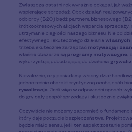
Zwłaszcza ostatni rok wyraźnie pokazał, jak waż
wspierające sprzedaż. Obok działań realizowan
odbiorcy (B2C) bądź partnera biznesowego (B2B
krótkookresowych akcjach wsparcia sprzedaży, n
utrzymanie ciągłości naszego biznesu. Nie od dz
efektywnego i skutecznego działania
własnych 
trzeba skutecznie zarządzać
motywacją
i
zaa
właśnie obszarze są
programy motywacyjne
, 
wykorzystują pobudzającą do działania
grywaliz
Niezależnie, czy posiadamy własny dział handlowy
jednocześnie charakterystyczną cechą osób bio
rywalizacja
. Jeśli więc w odpowiedni sposób w
do gry cały zespół sprzedaży i skutecznie zwięk
Oczywiście nie możemy zapomnieć o fundamencie, j
który daje poczucie bezpieczeństwa. Projektowan
będzie miało sensu, jeśli ten aspekt zostanie pom