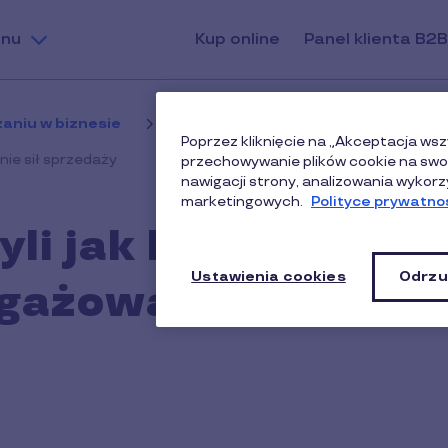
nu
Kup online
Panel klienta B2B
aniu w biznesie
Marketing i sprzedaż
Poprzez kliknięcie na „Akceptacja wsz
nie sił sprzedaży
przechowywanie plików cookie na swoi
nawigacji strony, analizowania wykorz
marketingowych.
Polityce prywatnoś
yli jak budować i
Ustawienia cookies
Odrzu
gażowanie sił