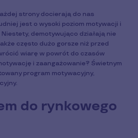
ażdej strony docierają do nas
niej jest o wysoki poziom motywacji i
Niestety, demotywująco działają nie
także często dużo gorsze niż przed
wrócić wiarę w powrót do czasów
 motywację i zaangażowanie? Świetnym
towany program motywacyjny,
cyjny.
em do rynkowego