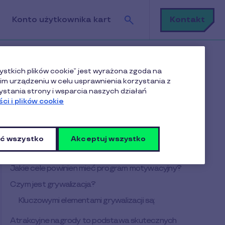
Szukaj
Kontakt
Konto użytkownika kart
ystkich plików cookie” jest wyrażona zgoda na
m urządzeniu w celu usprawnienia korzystania z
ystania strony i wsparcia naszych działań
ci i plików cookie
Spis treści
ć wszystko
Akceptuj wszystko
Motywacja kluczem do rynkowego sukcesu
firmy
Jakie cele powinien mieć program motywacyjny?
Czym jest grywalizacja?
Kluczowymi elementami grywalizacji są:
Atrakcyjne nagrody to podstawa skutecznych