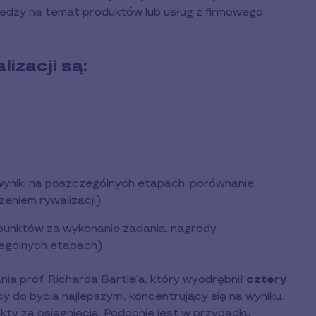
iedzy na temat produktów lub usług z firmowego
izacji są
:
i, wyniki na poszczególnych etapach, porównanie
eniem rywalizacji)
punktów za wykonanie zadania, nagrody
ególnych etapach)
 prof. Richarda Bartle’a, który wyodrębnił
cztery
cy do bycia najlepszymi, koncentrujący się na wyniku.
kty za osiągnięcia. Podobnie jest w przypadku