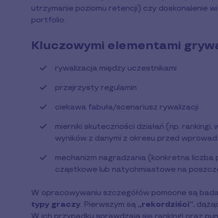
utrzymanie poziomu retencji) czy doskonalenie w
portfolio.
Kluczowymi elementami grywal
rywalizacja między uczestnikami
przejrzysty regulamin
ciekawa fabuła/scenariusz rywalizacji
mierniki skuteczności działań (np. ranking
wyników z danymi z okresu przed wprowadz
mechanizm nagradzania (konkretna liczba 
cząstkowe lub natychmiastowe na poszcz
W opracowywaniu szczegółów pomocne są badania
typy graczy
. Pierwszym są
„rekordziści”
, dążą
W ich przypadku sprawdzają się rankingi oraz pun