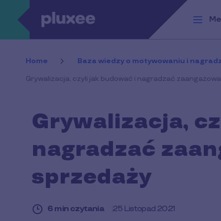
Przejdź do treści
Me
Home
Baza wiedzy o motywowaniu i nagradz
Grywalizacja, czyli jak budować i nagradzać zaangażowa
Grywalizacja, cz
nagradzać zaan
sprzedaży
6 min czytania
25 Listopad 2021