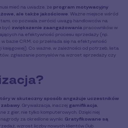
musi mieć na uwadze, że
program motywacyjny
ażowe, ale także jakościowe
. Ważne miejsce wśród
tami, co pozwala zwrócić uwagę handlowców na
że być
zwiększenie zaangażowania
pracowników w
jących na efektywność procesu sprzedaży (np.
 w bazie CRM, co przekłada się na efektywność
 księgowej). Co ważne, w zależności od potrzeb, lista
tów, zgłaszanie pomysłów na wzrost sprzedaży czy
izacja?
 który w skuteczny sposób angażuje uczestników
t zabawy
. Grywalizacja, inaczej
gamifikacja
,
z gier, nie tylko komputerowych. Dzięki niej
 nagrody za określone wyniki.
Gratyfikowane są
przedaż, wzrost liczby nowych klientów (lub