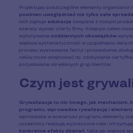
Projektując poszczególne elementy organizator 
powinien uwzględniać nie tylko cele sprzed
nich zajmuje
edukacja
związana z nowymi produk
szerszy wymiar oferty firmy. Kolejnym celem mo
wykonywanie
codziennych obowiązków
wpływa
większa systematyczność w uzupełnianiu danych
procesu wystawiania faktur i prowadzenia obsługi
celów może obejmować np. zdobywanie certyfika
pozyskiwanie określonych grup klientów.
Czym jest grywal
Grywalizacja to nic innego, jak mechanizm,
programu, wprowadza rywalizację i elemen
wprowadza w scenariusz programu elementy znane 
uczestnicy realizują wyznaczone cele i otrzymują
konkretne efekty działań
, takie jak większa s