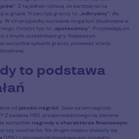
ójców”
. Z tą jednak różnicą, że bardziej niż na
ji w grupie. Trzeci typ graczy to
„odkrywcy”
, dla
zy. W ich przypadku wyzwania mogą być zbudowane w
ningu. Ostatni typ to
„społecznicy”
. Przykładają oni
ji z innymi uczestnikami gry. Najlepszym
nia wszystkie sylwetki graczy, ponieważ wtedy
docelowej.
ody to podstawa
ałań
akże od
jakości nagród
. Jakie zatem nagrody
ży? Z badania PBS, przeprowadzonego na zlecenie
ede wszystkim
nagrody o charakterze finansowym
ów czy voucherów. Na drugim miejscu znalazły się
e
(13%). Listy nagród dopełniają m.in. produkty