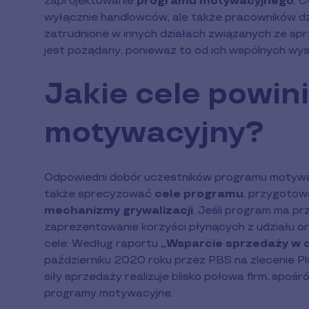
zaprojektowanie
programu motywacyjnego
. 
wyłącznie handlowców, ale także pracowników dzi
zatrudnione w innych działach związanych ze sp
jest pożądany, ponieważ to od ich wspólnych wysi
Jakie cele powin
motywacyjny?
Odpowiedni dobór uczestników programu motywac
także sprecyzować
cele programu
, przygoto
mechanizmy grywalizacji
. Jeśli program ma pr
zaprezentowanie korzyści płynących z udziału or
cele. Według raportu
„Wsparcie sprzedaży w 
październiku 2020 roku przez PBS na zlecenie Pl
siły sprzedaży realizuje blisko połowa firm, spoś
programy motywacyjne.