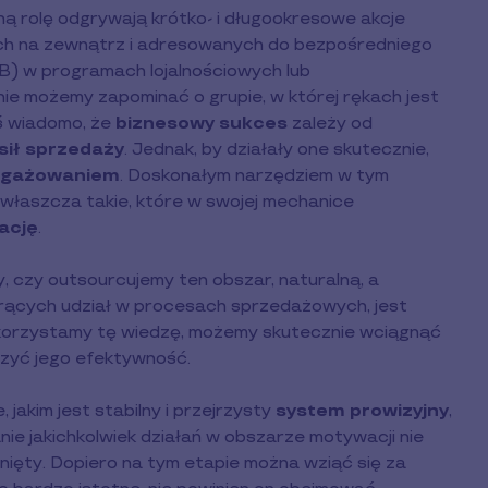
ną rolę odgrywają krótko- i długookresowe akcje
ych na zewnątrz i adresowanych do bezpośredniego
) w programach lojalnościowych lub
ie możemy zapominać o grupie, w której rękach jest
iś wiadomo, że
biznesowy sukces
zależy od
sił sprzedaży
. Jednak, by działały one skutecznie,
ngażowaniem
. Doskonałym narzędziem w tym
zwłaszcza takie, które w swojej mechanice
ację
.
, czy outsourcujemy ten obszar, naturalną, a
rących udział w procesach sprzedażowych, jest
ykorzystamy tę wiedzę, możemy skutecznie wciągnąć
szyć jego efektywność.
akim jest stabilny i przejrzysty
system prowizyjny
,
ie jakichkolwiek działań w obszarze motywacji nie
inięty. Dopiero na tym etapie można wziąć się za