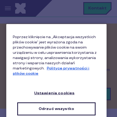
Przejdź do treści
S
Kontakt
Świętuj jubileusz firmy
Poprzez kliknięcie na „Akceptacja wszystkich
plików cookie” jest wyrażona zgoda na
razem z Pluxee
przechowywanie plików cookie na swoim
urządzeniu w celu usprawnienia korzystania z
Każdy lider wie, że sukces firmy to przede
nawigacji strony, analizowania wykorzystania
strony i wsparcia naszych działań
wszystkim zasługa ludzi. Dlatego warto
marketingowych.
Polityce prywatności i
wykorzystać tę chwilę i podziękować pracownikom
plików cookie
za ich dotychczasowy trud i poświęcenie.
Ustawienia cookies
Zamów już teraz!
Odrzuć wszystko