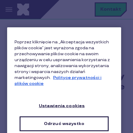
Przejdź do treści
S
Kontakt
Home
Faq home
Poprzez kliknięcie na „Akceptacja wszystkich
W jaki sposób pracownicy zarządzają kartami Pluxee
plików cookie” jest wyrażona zgoda na
Lunch?
przechowywanie plików cookie na swoim
urządzeniu w celu usprawnienia korzystania z
nawigacji strony, analizowania wykorzystania
strony i wsparcia naszych działań
W jaki sposób pracownicy
marketingowych.
Polityce prywatności i
plików cookie
zarządzają kartami Pluxee
Lunch?
Ustawienia cookies
Kartami Pluxee Lunch pracownicy zarządzają
samodzielnie w aplikacji Pluxee oraz na pluxee.pl.
Odrzuć wszystko
Pracownik może sprawdzić saldo karty, punkty, w