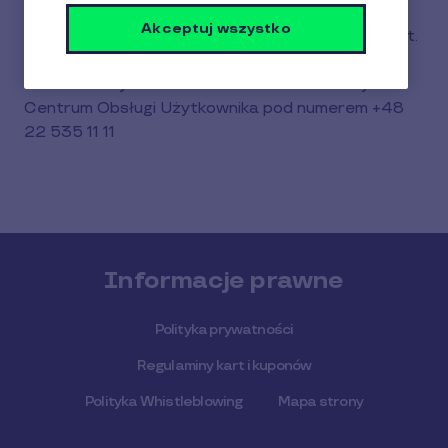
których zapłaci kartą, historię transakcji,
Akceptuj wszystko
zablokować zgubioną kartę oraz zamówić duplikat.
Do dyspozycji użytkowników kart Pluxee jest
również dedykowana infolinia oraz automatyczne
Centrum Obsługi Użytkownika pod numerem +48
22 535 11 11
Informacje prawne
Polityka prywatności
Regulaminy kart i kuponów
Polityka Whistleblowing
Mapa strony