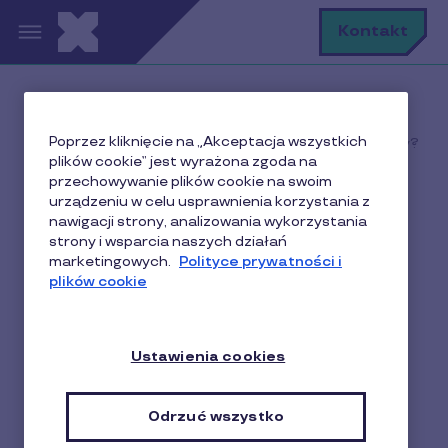
Przejdź do treści
S
Kontakt
Home
Faq home
Poprzez kliknięcie na „Akceptacja wszystkich
GOOGLE PAY: Gdzie zapłacę kartą Pluxee z Google Pay?
plików cookie” jest wyrażona zgoda na
przechowywanie plików cookie na swoim
urządzeniu w celu usprawnienia korzystania z
nawigacji strony, analizowania wykorzystania
GOOGLE PAY: Gdzie
strony i wsparcia naszych działań
marketingowych.
Polityce prywatności i
zapłacę kartą Pluxee z
plików cookie
Google Pay?
Ustawienia cookies
Zwróć uwagę na dwa widoczne poniżej symbole.
Zapłacisz za pomocą Google Pay we wszystkich
oznaczonych nimi punktach:
Odrzuć wszystko