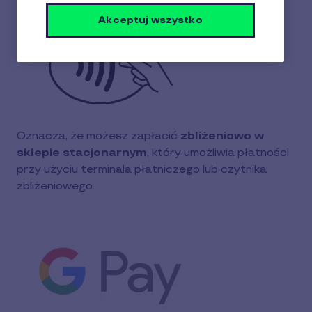
Akceptuj wszystko
Oznacza, że możesz zapłacić
zbliżeniowo w
sklepie stacjonarnym
, który umożliwia płatności
przy użyciu terminala płatniczego lub czytnika
zbliżeniowego.