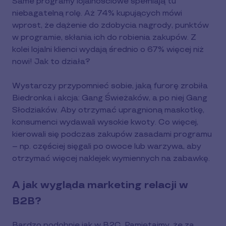
Same programy lojalnościowe spełniają tu
niebagatelną rolę. Aż 74% kupujących mówi
wprost, że dążenie do zdobycia nagrody, punktów
w programie, skłania ich do robienia zakupów. Z
kolei lojalni klienci wydają średnio o 67% więcej niż
nowi! Jak to działa?
Wystarczy przypomnieć sobie, jaką furorę zrobiła
Biedronka i akcja: Gang Świeżaków, a po niej Gang
Słodziaków. Aby otrzymać upragnioną maskotkę,
konsumenci wydawali wysokie kwoty. Co więcej,
kierowali się podczas zakupów zasadami programu
– np. częściej sięgali po owoce lub warzywa, aby
otrzymać więcej naklejek wymiennych na zabawkę.
A jak wygląda marketing relacji w
B2B?
Bardzo podobnie jak w B2C. Pamiętajmy, że za