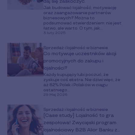
daj się zaskoczyć.
Jak budować lojalność, motywację
oraz zaangażowanie partnerów
biznesowych? Można to
podsumować stwierdzeniem: nie jest
łatwo, ale warto. O tym, jak...
3 luty 2025
Sprzedaż i lojalność w biznesie
Co motywuje uczestników akcji
promocyjnych do zakupu i
lojalności?
Każdy kupujący lubi poczuć, że
zyskuje coś ekstra. Nie dziwi więc, że
aż 82% Polek i Polaków w ciągu
ostatniego...
29 Maj 2026
Sprzedaż i lojalność w biznesie
[Case study] Lojalność to gra
zespołowa! Zwycięski program
lojalnościowy B2B Alior Banku z