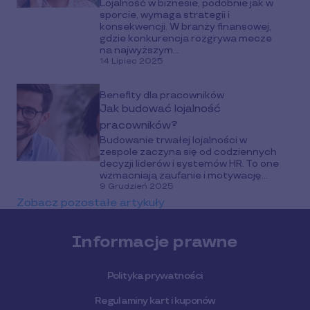
Lojalność w biznesie, podobnie jak w
nagrodami Pluxee
sporcie, wymaga strategii i
konsekwencji. W branży finansowej,
gdzie konkurencja rozgrywa mecze
na najwyższym...
14 Lipiec 2025
Benefity dla pracowników
Jak budować lojalność
pracowników?
Budowanie trwałej lojalności w
zespole zaczyna się od codziennych
decyzji liderów i systemów HR. To one
wzmacniają zaufanie i motywację...
9 Grudzień 2025
Zobacz pozostałe artykuły
Informacje prawne
Polityka prywatności
Regulaminy kart i kuponów