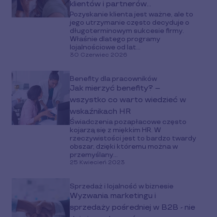
klientów i partnerów
Pozyskanie klienta jest ważne, ale to
biznesowych?
jego utrzymanie często decyduje o
długoterminowym sukcesie firmy.
Właśnie dlatego programy
lojalnościowe od lat...
30 Czerwiec 2026
Benefity dla pracowników
Jak mierzyć benefity? –
wszystko co warto wiedzieć w
wskaźnikach HR
Świadczenia pozapłacowe często
kojarzą się z miękkim HR. W
rzeczywistości jest to bardzo twardy
obszar, dzięki któremu można w
przemyślany...
25 Kwiecień 2023
Sprzedaż i lojalność w biznesie
Wyzwania marketingu i
sprzedaży pośredniej w B2B - nie