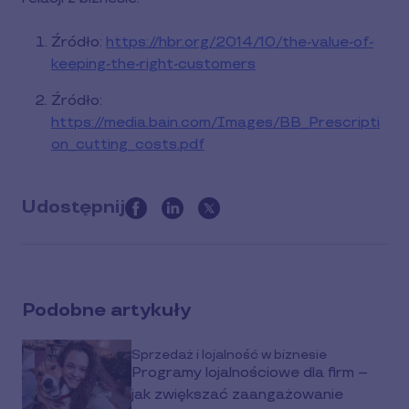
Źródło:
https://hbr.org/2014/10/the-value-of-
keeping-the-right-customers
Źródło:
https://media.bain.com/Images/BB_Prescripti
on_cutting_costs.pdf
Udostępnij
this
article
on
social
Podobne artykuły
media
Sprzedaż i lojalność w biznesie
Programy lojalnościowe dla firm –
jak zwiększać zaangażowanie