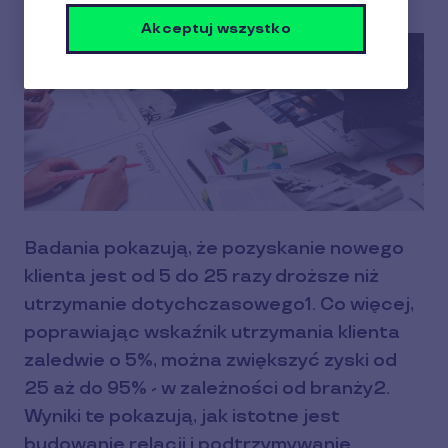
Akceptuj wszystko
Badania pokazują, że pozyskanie nowego
klienta jest od 5 do 25 razy droższe niż
utrzymanie dotychczasowego1. Co więcej,
poprawiając wskaźnik utrzymania klienta
zaledwie o 5%, można zwiększyć zyski od
25 aż do 95% - w zależności od branży2.
Wyniki te pokazują, jak istotne jest
budowanie relacji i podtrzymywanie