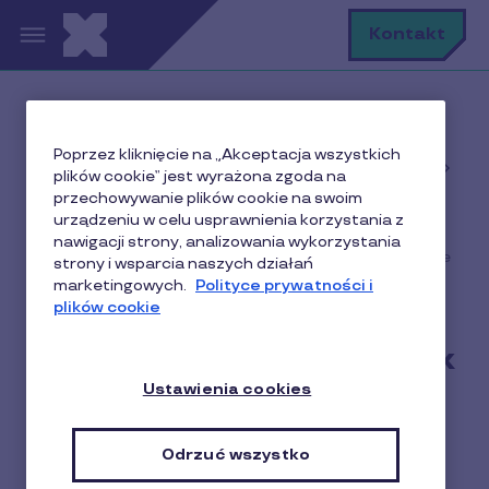
Przejdź do treści
S
Kontakt
Home
Poprzez kliknięcie na „Akceptacja wszystkich
Baza wiedzy o motywowaniu i nagradzaniu w
plików cookie” jest wyrażona zgoda na
biznesie
przechowywanie plików cookie na swoim
Marketing i sprzedaż
urządzeniu w celu usprawnienia korzystania z
nawigacji strony, analizowania wykorzystania
Marketing relacji, czyli jak budować lojalność w biznesie
strony i wsparcia naszych działań
marketingowych.
Polityce prywatności i
plików cookie
Marketing relacji, czyli jak
budować lojalność w
Ustawienia cookies
biznesie
Odrzuć wszystko
4 min czytania
10 Listopad 2020