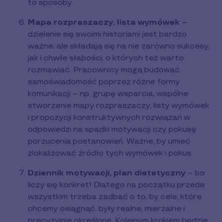
to sposoby.
Mapa rozpraszaczy, lista wymówek
–
dzielenie się swoimi historiami jest bardzo
ważne, ale składają się na nie zarówno sukcesy,
jak i chwile słabości, o których też warto
rozmawiać. Pracownicy mogą budować
samoświadomość poprzez różne formy
komunikacji – np. grupę wsparcia, wspólne
stworzenie mapy rozpraszaczy, listy wymówek
i propozycji konstruktywnych rozwiązań w
odpowiedzi na spadki motywacji czy pokusę
porzucenia postanowień. Ważne, by umieć
zlokalizować źródło tych wymówek i pokus.
Dziennik motywacji, plan dietetyczny
– bo
liczy się konkret! Dlatego na początku przede
wszystkim trzeba zadbać o to, by cele, które
chcemy osiągnąć, były realne, mierzalne i
precyzyjnie określone. Kolejnym krokiem będzie