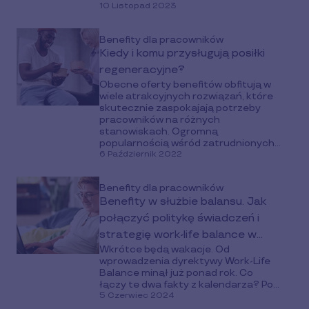
10 Listopad 2023
Benefity dla pracowników
Kiedy i komu przysługują posiłki
regeneracyjne?
Obecne oferty benefitów obfitują w
wiele atrakcyjnych rozwiązań, które
skutecznie zaspokajają potrzeby
pracowników na różnych
stanowiskach. Ogromną
popularnością wśród zatrudnionych...
6 Październik 2022
Benefity dla pracowników
Benefity w służbie balansu. Jak
połączyć politykę świadczeń i
strategię work-life balance w
Wkrótce będą wakacje. Od
organizacji?
wprowadzenia dyrektywy Work-Life
Balance minął już ponad rok. Co
łączy te dwa fakty z kalendarza? Po...
5 Czerwiec 2024