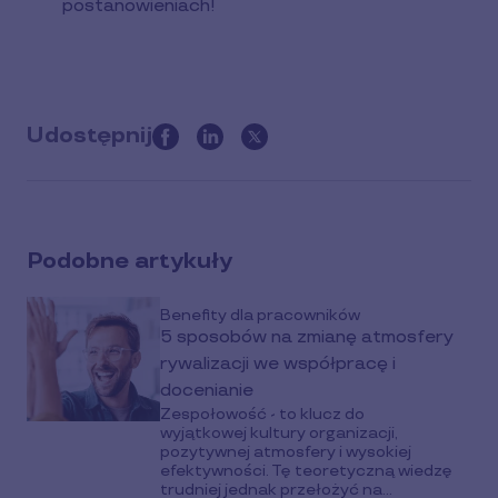
postanowieniach!
Udostępnij
this
article
on
social
Podobne artykuły
media
Benefity dla pracowników
5 sposobów na zmianę atmosfery
rywalizacji we współpracę i
docenianie
Zespołowość - to klucz do
wyjątkowej kultury organizacji,
pozytywnej atmosfery i wysokiej
efektywności. Tę teoretyczną wiedzę
trudniej jednak przełożyć na...