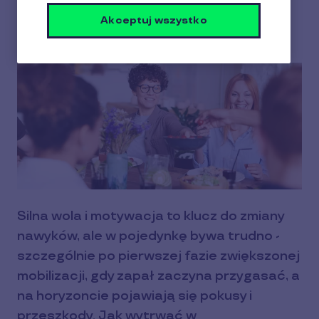
prozdrowotnych?
Akceptuj wszystko
6 min czytania
15 luty 2023
Silna wola i motywacja to klucz do zmiany
nawyków, ale w pojedynkę bywa trudno -
szczególnie po pierwszej fazie zwiększonej
mobilizacji, gdy zapał zaczyna przygasać, a
na horyzoncie pojawiają się pokusy i
przeszkody. Jak wytrwać w