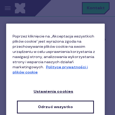
Przejdź do treści
S
Kontakt
Home
Poprzez kliknięcie na „Akceptacja wszystkich
Baza wiedzy o motywowaniu i nagradzaniu w
plików cookie” jest wyrażona zgoda na
biznesie
przechowywanie plików cookie na swoim
Benefity dla pracowników
urządzeniu w celu usprawnienia korzystania z
nawigacji strony, analizowania wykorzystania
15 sposobów na wsparcie pracowników w
strony i wsparcia naszych działań
postanowieniach prozdrowotnych?
marketingowych.
Polityce prywatności i
plików cookie
15 sposobów na wsparcie
Ustawienia cookies
pracowników w
postanowieniach
Odrzuć wszystko