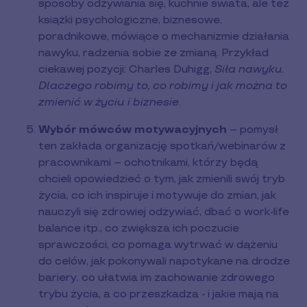
sposoby odżywiania się, kuchnie świata, ale też
książki psychologiczne, biznesowe,
poradnikowe, mówiące o mechanizmie działania
nawyku, radzenia sobie ze zmianą. Przykład
ciekawej pozycji: Charles Duhigg,
Siła nawyku.
Dlaczego robimy to, co robimy i jak można to
zmienić w życiu i biznesie.
Wybór mówców motywacyjnych
– pomysł
ten zakłada organizację spotkań/webinarów z
pracownikami – ochotnikami, którzy będą
chcieli opowiedzieć o tym, jak zmienili swój tryb
życia, co ich inspiruje i motywuje do zmian, jak
nauczyli się zdrowiej odżywiać, dbać o work-life
balance itp., co zwiększa ich poczucie
sprawczości, co pomaga wytrwać w dążeniu
do celów, jak pokonywali napotykane na drodze
bariery, co ułatwia im zachowanie zdrowego
trybu życia, a co przeszkadza - i jakie mają na